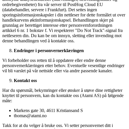
ordrebegivenheter) fra vår server til PostHog Cloud EU
(databehandler, servere i Frankfurt). Det settes ingen
sporingsinformasjonskapsler i din nettleser for dette formålet ut over
handlekurvens øktinformasjonskapsel. Behandlingen skjer på
grunnlag av berettiget interesse etter personvernforordningen
artikkel 6 nr. 1 bokstav f. Vi respekterer "Do Not Track"-signal fra
nettleseren din. Du kan be om innsyn, sletting eller invending mot
denne behandlingen ved å kontakte oss.
Endringer i personvernerklæringen
Vi forbeholder oss retten til å oppdatere eller endre denne
personvernerklæringen etter behov. Eventuelle vesentlige endringer
vil bli varslet på vår nettside eller via andre passende kanaler.
Kontakt oss
Har du spørsmål, bekymringer eller ønsker å utøve dine rettigheter
knyttet til personvern, kan du kontakte oss (Atami AS) på følgende
måte:
Markens gate 30, 4611 Kristiansand S
thomas@atami.no
Takk for at du velger å bruke oss. Vi setter personvernet ditt i