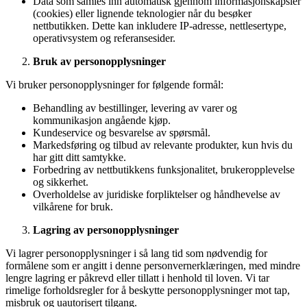
Data som samles inn automatisk gjennom informasjonskapsler
(cookies) eller lignende teknologier når du besøker
nettbutikken. Dette kan inkludere IP-adresse, nettlesertype,
operativsystem og referansesider.
Bruk av personopplysninger
Vi bruker personopplysninger for følgende formål:
Behandling av bestillinger, levering av varer og
kommunikasjon angående kjøp.
Kundeservice og besvarelse av spørsmål.
Markedsføring og tilbud av relevante produkter, kun hvis du
har gitt ditt samtykke.
Forbedring av nettbutikkens funksjonalitet, brukeropplevelse
og sikkerhet.
Overholdelse av juridiske forpliktelser og håndhevelse av
vilkårene for bruk.
Lagring av personopplysninger
Vi lagrer personopplysninger i så lang tid som nødvendig for
formålene som er angitt i denne personvernerklæringen, med mindre
lengre lagring er påkrevd eller tillatt i henhold til loven. Vi tar
rimelige forholdsregler for å beskytte personopplysninger mot tap,
misbruk og uautorisert tilgang.