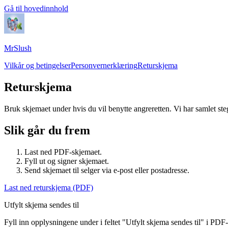
Gå til hovedinnhold
MrSlush
Vilkår og betingelser
Personvernerklæring
Returskjema
Returskjema
Bruk skjemaet under hvis du vil benytte angreretten. Vi har samlet st
Slik går du frem
Last ned PDF-skjemaet.
Fyll ut og signer skjemaet.
Send skjemaet til selger via e-post eller postadresse.
Last ned returskjema (PDF)
Utfylt skjema sendes til
Fyll inn opplysningene under i feltet "Utfylt skjema sendes til" i PDF