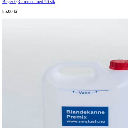
Beger 0,3 - remse med 50 stk
85,00 kr