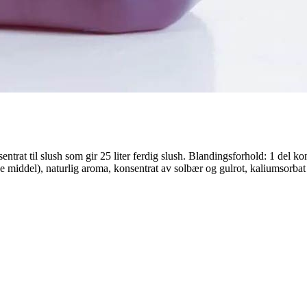
trat til slush som gir 25 liter ferdig slush. Blandingsforhold: 1 del kon
e middel), naturlig aroma, konsentrat av solbær og gulrot, kaliumsorbat