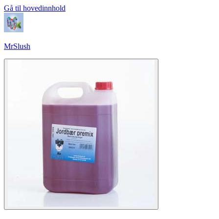
Gå til hovedinnhold
MrSlush