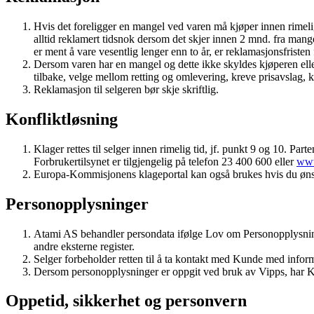
Hvis det foreligger en mangel ved varen må kjøper innen rimelig
alltid reklamert tidsnok dersom det skjer innen 2 mnd. fra mange
er ment å vare vesentlig lenger enn to år, er reklamasjonsfristen 
Dersom varen har en mangel og dette ikke skyldes kjøperen elle
tilbake, velge mellom retting og omlevering, kreve prisavslag, kr
Reklamasjon til selgeren bør skje skriftlig.
Konfliktløsning
Klager rettes til selger innen rimelig tid, jf. punkt 9 og 10. Pa
Forbrukertilsynet er tilgjengelig på telefon 23 400 600 eller
www
Europa-Kommisjonens klageportal kan også brukes hvis du ønsker
Personopplysninger
Atami AS behandler persondata ifølge Lov om Personopplysninger.
andre eksterne register.
Selger forbeholder retten til å ta kontakt med Kunde med infor
Dersom personopplysninger er oppgit ved bruk av Vipps, har Ku
Oppetid, sikkerhet og personvern