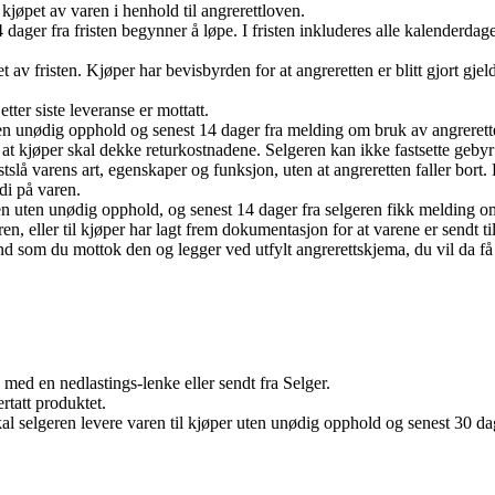
kjøpet av varen i henhold til angrerettloven.
ager fra fristen begynner å løpe. I fristen inkluderes alle kalenderdage
av fristen. Kjøper har bevisbyrden for at angreretten er blitt gjort gjel
etter siste leveranse er mottatt.
ten unødig opphold og senest 14 dager fra melding om bruk av angrerette
 at kjøper skal dekke returkostnadene. Selgeren kan ikke fastsette gebyr
stslå varens art, egenskaper og funksjon, uten at angreretten faller bort
di på varen.
ren uten unødig opphold, og senest 14 dager fra selgeren fikk melding om
en, eller til kjøper har lagt frem dokumentasjon for at varene er sendt ti
d som du mottok den og legger ved utfylt angrerettskjema, du vil da få t
 med en nedlastings-lenke eller sendt fra Selger.
rtatt produktet.
kal selgeren levere varen til kjøper uten unødig opphold og senest 30 da