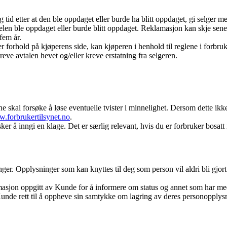
 tid etter at den ble oppdaget eller burde ha blitt oppdaget, gi selger 
len ble oppdaget eller burde blitt oppdaget. Reklamasjon kan skje senes
fem år.
r forhold på kjøperens side, kan kjøperen i henhold til reglene i forb
eve avtalen hevet og/eller kreve erstatning fra selgeren.
rtene skal forsøke å løse eventuelle tvister i minnelighet. Dersom dette 
.forbrukertilsynet.no
.
 å inngi en klage. Det er særlig relevant, hvis du er forbruker bosatt 
 Opplysninger som kan knyttes til deg som person vil aldri bli gjort ti
masjon oppgitt av Kunde for å informere om status og annet som har med
nde rett til å oppheve sin samtykke om lagring av deres personopplys