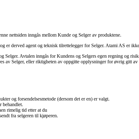
 denne nettsiden inngås mellom Kunde og Selger av produktene.
og er derved agent og teknisk tilrettelegger for Selger. Atami AS er ik
og Selger. Avtalen inngås for Kundens og Selgers egen regning og risiko.
res av Selger, eller riktigheten av oppgitte opplysninger for øvrig gitt av
kter og forsendelsesmetode (dersom det er en) er valgt.
ir behandlet.
n rimelig tid etter at du
endt fra selgeren til kjøperen.