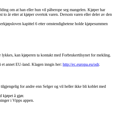
melding om at han eller hun vil påberope seg mangelen. Kjøper har
t to år etter at kjøper overtok varen. Dersom varen eller deler av den
rukerkjøpsloven kapittel 6 etter omstendighetene holde kjøpesummen
ikke lykkes, kan kjøperen ta kontakt med Forbrukertilsynet for mekling.
i et annet EU-land. Klagen inngis her:
http://ec.europa.eu/odr
.
lgjengelig for andre enn Selger og vil heller ikke bli koblet med
 kjøpet å gjør.
ninger i Vipps appen.