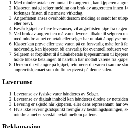
Med mindre avtalen er unntatt fra angrerett, kan kjøperen angre 
Kjøperen må gi selger melding om bruk av angreretten innen 14 d
forlenges fristen til nærmeste virkedag.
Angrefristen anses overholdt dersom melding er sendt før utløpet 
eller brev).
Består kjøpet av flere leveranser, vil angrefristen løpe fra dagen 
Ved bruk av angreretten må varen leveres tilbake til selgeren u
med mindre annet er avtalt eller selger har unnlatt å opplyse om
Kjøper kan prøve eller teste varen på en forsvarlig måte for å fa
nødvendig, kan kjøperen bli ansvarlig for eventuell redusert ver
Selgeren er forpliktet til å tilbakebetale kjøpesummen til kjøpe
holde tilbake betalingen til han/hun har mottatt varene fra kjøper
Dersom du vil angre på kjøpet, returnerer du varen i samme stan
angrerettskjemaet som du finner øverst på denne siden.
Leveranse
Leveranse av fysiske varer håndteres av Selger.
Leveranse av digitalt innhold kan håndteres direkte av nettsiden
Levering er skjedd når kjøperen, eller dens representant, har ove
Hvis ikke leveringstidspunkt fremgår av bestillingsløsningen, s
mindre annet er særskilt avtalt mellom partene.
Reklamasjon