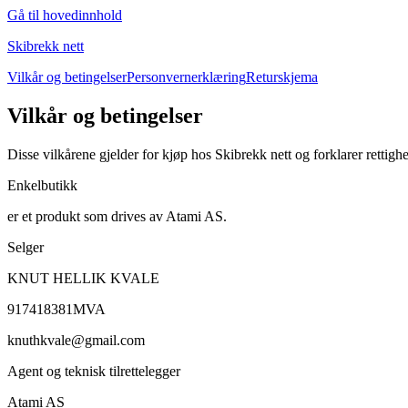
Gå til hovedinnhold
Skibrekk nett
Vilkår og betingelser
Personvernerklæring
Returskjema
Vilkår og betingelser
Disse vilkårene gjelder for kjøp hos Skibrekk nett og forklarer rettighe
Enkelbutikk
er et produkt som drives av Atami AS.
Selger
KNUT HELLIK KVALE
917418381MVA
knuthkvale@gmail.com
Agent og teknisk tilrettelegger
Atami AS