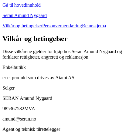
Gå til hovedinnhold
Seran Amund Nygaard
Vilkår og betingelser
Personvernerklæring
Returskjema
Vilkår og betingelser
Disse vilkårene gjelder for kjøp hos Seran Amund Nygaard og
forklarer rettigheter, angrerett og reklamasjon.
Enkelbutikk
er et produkt som drives av Atami AS.
Selger
SERAN Amund Nygaard
985367582MVA
amund@seran.no
Agent og teknisk tilrettelegger