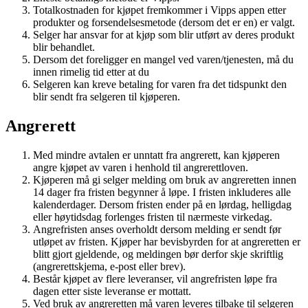
Totalkostnaden for kjøpet fremkommer i Vipps appen etter
produkter og forsendelsesmetode (dersom det er en) er valgt.
Selger har ansvar for at kjøp som blir utført av deres produkt
blir behandlet.
Dersom det foreligger en mangel ved varen/tjenesten, må du
innen rimelig tid etter at du
Selgeren kan kreve betaling for varen fra det tidspunkt den
blir sendt fra selgeren til kjøperen.
Angrerett
Med mindre avtalen er unntatt fra angrerett, kan kjøperen
angre kjøpet av varen i henhold til angrerettloven.
Kjøperen må gi selger melding om bruk av angreretten innen
14 dager fra fristen begynner å løpe. I fristen inkluderes alle
kalenderdager. Dersom fristen ender på en lørdag, helligdag
eller høytidsdag forlenges fristen til nærmeste virkedag.
Angrefristen anses overholdt dersom melding er sendt før
utløpet av fristen. Kjøper har bevisbyrden for at angreretten er
blitt gjort gjeldende, og meldingen bør derfor skje skriftlig
(angrerettskjema, e-post eller brev).
Består kjøpet av flere leveranser, vil angrefristen løpe fra
dagen etter siste leveranse er mottatt.
Ved bruk av angreretten må varen leveres tilbake til selgeren