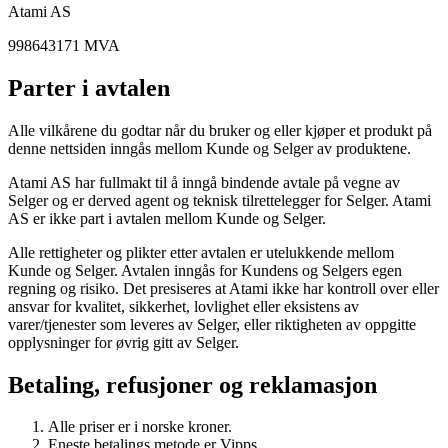
Atami AS
998643171 MVA
Parter i avtalen
Alle vilkårene du godtar når du bruker og eller kjøper et produkt på
denne nettsiden inngås mellom Kunde og Selger av produktene.
Atami AS har fullmakt til å inngå bindende avtale på vegne av
Selger og er derved agent og teknisk tilrettelegger for Selger. Atami
AS er ikke part i avtalen mellom Kunde og Selger.
Alle rettigheter og plikter etter avtalen er utelukkende mellom
Kunde og Selger. Avtalen inngås for Kundens og Selgers egen
regning og risiko. Det presiseres at Atami ikke har kontroll over eller
ansvar for kvalitet, sikkerhet, lovlighet eller eksistens av
varer/tjenester som leveres av Selger, eller riktigheten av oppgitte
opplysninger for øvrig gitt av Selger.
Betaling, refusjoner og reklamasjon
Alle priser er i norske kroner.
Eneste betalings metode er Vipps.