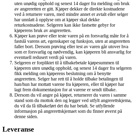
uten unødig opphold og senest 14 dager fra melding om bruk
av angreretten er gitt. Kjøper dekker de direkte kostnadene
ved å returnere varen, med mindre annet er avtalt eller selger
har unnlatt å opplyse om at kjøper skal dekke
returkostnadene. Selgeren kan ikke fastsette gebyr for
kjøperens bruk av angreretten.
Kjøper kan prøve eller teste varen på en forsvarlig måte for å
fastslå varens art, egenskaper og funksjon, uten at angreretten
faller bort. Dersom prøving eller test av varen går utover hva
som er forsvarlig og nødvendig, kan kjøperen bli ansvarlig for
eventuell redusert verdi på varen.
Selgeren er forpliktet til å tilbakebetale kjøpesummen til
kjøperen uten unødig opphold, og senest 14 dager fra selgeren
fikk melding om kjøperens beslutning om å benytte
angreretten. Selger har rett til å holde tilbake betalingen til
han/hun har mottatt varene fra kjøperen, eller til kjøper har
lagt frem dokumentasjon for at varene er sendt tilbake.
Dersom du vil angre på kjøpet, returnerer du varen i samme
stand som du mottok den og legger ved utfylt angrerettskjema,
du vil da få tilbakeført det du har betalt. Se utfyllende
informasjon på angrerettskjemaet som du finner øverst på
denne siden.
Leveranse