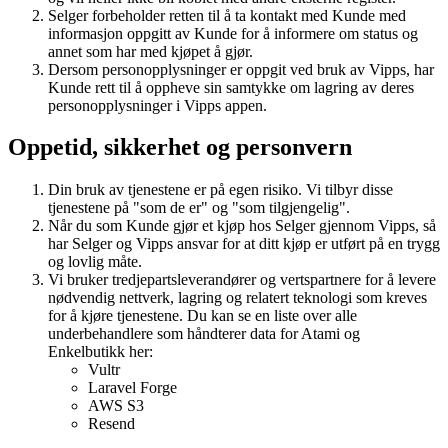
Selger forbeholder retten til å ta kontakt med Kunde med
informasjon oppgitt av Kunde for å informere om status og
annet som har med kjøpet å gjør.
Dersom personopplysninger er oppgit ved bruk av Vipps, har
Kunde rett til å oppheve sin samtykke om lagring av deres
personopplysninger i Vipps appen.
Oppetid, sikkerhet og personvern
Din bruk av tjenestene er på egen risiko. Vi tilbyr disse
tjenestene på "som de er" og "som tilgjengelig".
Når du som Kunde gjør et kjøp hos Selger gjennom Vipps, så
har Selger og Vipps ansvar for at ditt kjøp er utført på en trygg
og lovlig måte.
Vi bruker tredjepartsleverandører og vertspartnere for å levere
nødvendig nettverk, lagring og relatert teknologi som kreves
for å kjøre tjenestene. Du kan se en liste over alle
underbehandlere som håndterer data for Atami og
Enkelbutikk her:
Vultr
Laravel Forge
AWS S3
Resend