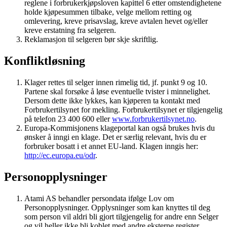
reglene i forbrukerkjøpsloven kapittel 6 etter omstendighetene
holde kjøpesummen tilbake, velge mellom retting og
omlevering, kreve prisavslag, kreve avtalen hevet og/eller
kreve erstatning fra selgeren.
Reklamasjon til selgeren bør skje skriftlig.
Konfliktløsning
Klager rettes til selger innen rimelig tid, jf. punkt 9 og 10.
Partene skal forsøke å løse eventuelle tvister i minnelighet.
Dersom dette ikke lykkes, kan kjøperen ta kontakt med
Forbrukertilsynet for mekling. Forbrukertilsynet er tilgjengelig
på telefon 23 400 600 eller
www.forbrukertilsynet.no
.
Europa-Kommisjonens klageportal kan også brukes hvis du
ønsker å inngi en klage. Det er særlig relevant, hvis du er
forbruker bosatt i et annet EU-land. Klagen inngis her:
http://ec.europa.eu/odr
.
Personopplysninger
Atami AS behandler persondata ifølge Lov om
Personopplysninger. Opplysninger som kan knyttes til deg
som person vil aldri bli gjort tilgjengelig for andre enn Selger
og vil heller ikke bli koblet med andre eksterne register.