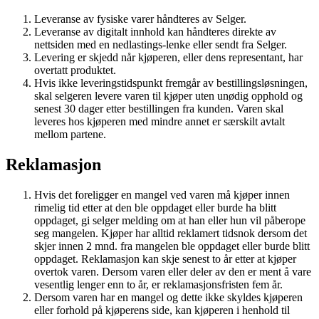
Leveranse av fysiske varer håndteres av Selger.
Leveranse av digitalt innhold kan håndteres direkte av
nettsiden med en nedlastings-lenke eller sendt fra Selger.
Levering er skjedd når kjøperen, eller dens representant, har
overtatt produktet.
Hvis ikke leveringstidspunkt fremgår av bestillingsløsningen,
skal selgeren levere varen til kjøper uten unødig opphold og
senest 30 dager etter bestillingen fra kunden. Varen skal
leveres hos kjøperen med mindre annet er særskilt avtalt
mellom partene.
Reklamasjon
Hvis det foreligger en mangel ved varen må kjøper innen
rimelig tid etter at den ble oppdaget eller burde ha blitt
oppdaget, gi selger melding om at han eller hun vil påberope
seg mangelen. Kjøper har alltid reklamert tidsnok dersom det
skjer innen 2 mnd. fra mangelen ble oppdaget eller burde blitt
oppdaget. Reklamasjon kan skje senest to år etter at kjøper
overtok varen. Dersom varen eller deler av den er ment å vare
vesentlig lenger enn to år, er reklamasjonsfristen fem år.
Dersom varen har en mangel og dette ikke skyldes kjøperen
eller forhold på kjøperens side, kan kjøperen i henhold til