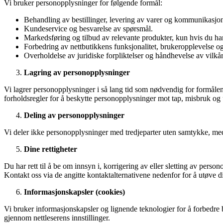
Vi bruker personopplysninger for følgende formål:
Behandling av bestillinger, levering av varer og kommunikasjo
Kundeservice og besvarelse av spørsmål.
Markedsføring og tilbud av relevante produkter, kun hvis du har
Forbedring av nettbutikkens funksjonalitet, brukeropplevelse og
Overholdelse av juridiske forpliktelser og håndhevelse av vilkå
Lagring av personopplysninger
Vi lagrer personopplysninger i så lang tid som nødvendig for formålene
forholdsregler for å beskytte personopplysninger mot tap, misbruk og u
Deling av personopplysninger
Vi deler ikke personopplysninger med tredjeparter uten samtykke, med mi
Dine rettigheter
Du har rett til å be om innsyn i, korrigering av eller sletting av pe
Kontakt oss via de angitte kontaktalternativene nedenfor for å utøve di
Informasjonskapsler (cookies)
Vi bruker informasjonskapsler og lignende teknologier for å forbedre 
gjennom nettleserens innstillinger.