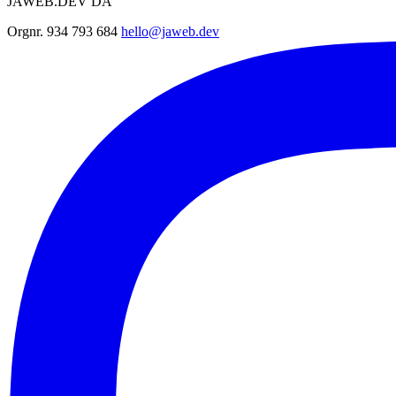
JAWEB.DEV DA
Orgnr. 934 793 684
hello@jaweb.dev