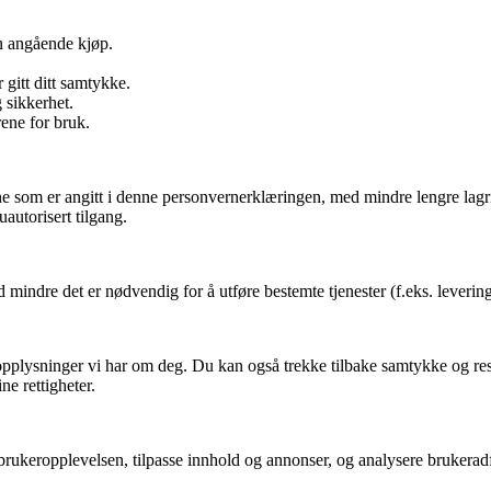
n angående kjøp.
 gitt ditt samtykke.
 sikkerhet.
rene for bruk.
 som er angitt i denne personvernerklæringen, med mindre lengre lagring e
autorisert tilgang.
ndre det er nødvendig for å utføre bestemte tjenester (f.eks. levering av
rsonopplysninger vi har om deg. Du kan også trekke tilbake samtykke og 
ne rettigheter.
brukeropplevelsen, tilpasse innhold og annonser, og analysere brukerad