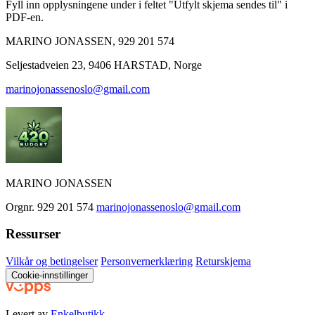
Fyll inn opplysningene under i feltet "Utfylt skjema sendes til" i
PDF-en.
MARINO JONASSEN, 929 201 574
Seljestadveien 23, 9406 HARSTAD, Norge
marinojonassenoslo@gmail.com
MARINO JONASSEN
Orgnr. 929 201 574
marinojonassenoslo@gmail.com
Ressurser
Vilkår og betingelser
Personvernerklæring
Returskjema
Cookie-innstillinger
Levert av
Enkelbutikk