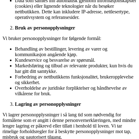
Data som samles inn automatisk gjennom informasjonskapsler
(cookies) eller lignende teknologier når du besøker
nettbutikken. Dette kan inkludere IP-adresse, nettlesertype,
operativsystem og referansesider.
Bruk av personopplysninger
Vi bruker personopplysninger for følgende formål:
Behandling av bestillinger, levering av varer og
kommunikasjon angående kjøp.
Kundeservice og besvarelse av spørsmål.
Markedsføring og tilbud av relevante produkter, kun hvis du
har gitt ditt samtykke.
Forbedring av nettbutikkens funksjonalitet, brukeropplevelse
og sikkerhet.
Overholdelse av juridiske forpliktelser og håndhevelse av
vilkårene for bruk.
Lagring av personopplysninger
Vi lagrer personopplysninger i så lang tid som nødvendig for
formålene som er angitt i denne personvernerklæringen, med mindre
lengre lagring er påkrevd eller tillatt i henhold til loven. Vi tar
rimelige forholdsregler for å beskytte personopplysninger mot tap,
misbruk og uautorisert tilgang.