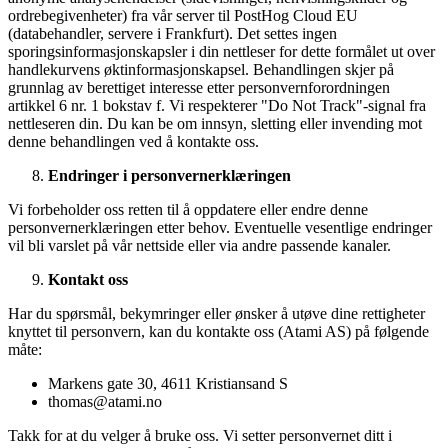
ordrebegivenheter) fra vår server til PostHog Cloud EU
(databehandler, servere i Frankfurt). Det settes ingen
sporingsinformasjonskapsler i din nettleser for dette formålet ut over
handlekurvens øktinformasjonskapsel. Behandlingen skjer på
grunnlag av berettiget interesse etter personvernforordningen
artikkel 6 nr. 1 bokstav f. Vi respekterer "Do Not Track"-signal fra
nettleseren din. Du kan be om innsyn, sletting eller invending mot
denne behandlingen ved å kontakte oss.
Endringer i personvernerklæringen
Vi forbeholder oss retten til å oppdatere eller endre denne
personvernerklæringen etter behov. Eventuelle vesentlige endringer
vil bli varslet på vår nettside eller via andre passende kanaler.
Kontakt oss
Har du spørsmål, bekymringer eller ønsker å utøve dine rettigheter
knyttet til personvern, kan du kontakte oss (Atami AS) på følgende
måte:
Markens gate 30, 4611 Kristiansand S
thomas@atami.no
Takk for at du velger å bruke oss. Vi setter personvernet ditt i