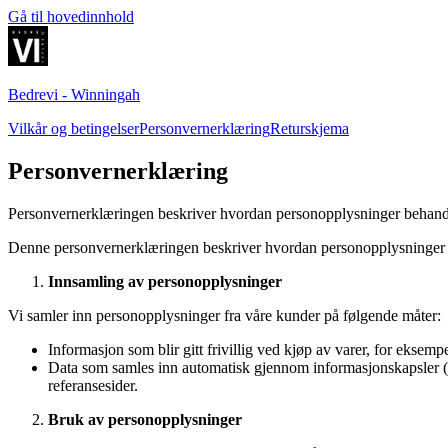
Gå til hovedinnhold
Bedrevi - Winningah
Vilkår og betingelser
Personvernerklæring
Returskjema
Personvernerklæring
Personvernerklæringen beskriver hvordan personopplysninger behandl
Denne personvernerklæringen beskriver hvordan personopplysninger sam
Innsamling av personopplysninger
Vi samler inn personopplysninger fra våre kunder på følgende måter:
Informasjon som blir gitt frivillig ved kjøp av varer, for eksem
Data som samles inn automatisk gjennom informasjonskapsler (co
referansesider.
Bruk av personopplysninger