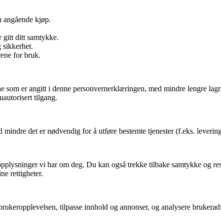
n angående kjøp.
 gitt ditt samtykke.
 sikkerhet.
rene for bruk.
 som er angitt i denne personvernerklæringen, med mindre lengre lagring e
autorisert tilgang.
ndre det er nødvendig for å utføre bestemte tjenester (f.eks. levering av
rsonopplysninger vi har om deg. Du kan også trekke tilbake samtykke og 
ne rettigheter.
brukeropplevelsen, tilpasse innhold og annonser, og analysere brukerad