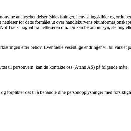
anonyme analysehendelser (sidevisninger, henvisningskilder og ordrebeg
n nettleser for dette formålet ut over handlekurvens øktinformasjonskaps
 Not Track"-signal fra nettleseren din. Du kan be om innsyn, sletting e
rklæringen etter behov. Eventuelle vesentlige endringer vil bli varslet på
yttet til personvern, kan du kontakte oss (Atami AS) på følgende måte:
et og forplikter oss til å behandle dine personopplysninger med forsiktigh