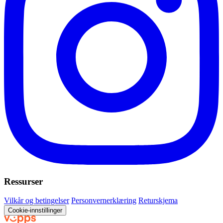
Ressurser
Vilkår og betingelser
Personvernerklæring
Returskjema
Cookie-innstillinger