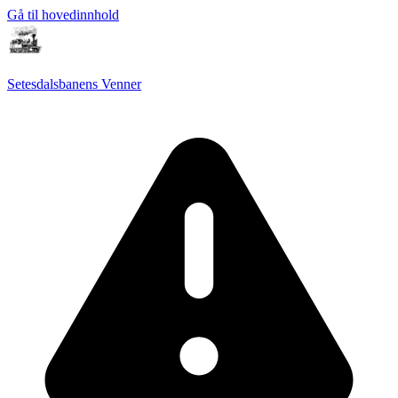
Gå til hovedinnhold
Setesdalsbanens Venner