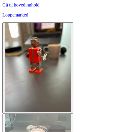
Gå til hovedinnhold
Loppemarked