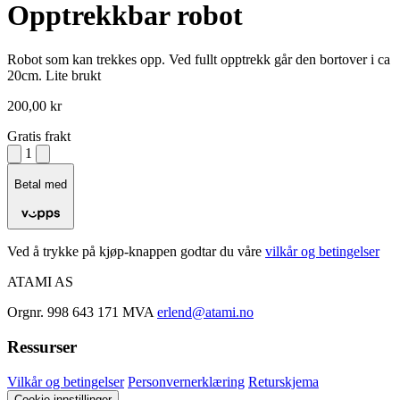
Opptrekkbar robot
Robot som kan trekkes opp. Ved fullt opptrekk går den bortover i ca
20cm. Lite brukt
200,00 kr
Gratis frakt
1
Betal med
Ved å trykke på kjøp-knappen godtar du våre
vilkår og betingelser
ATAMI AS
Orgnr. 998 643 171 MVA
erlend@atami.no
Ressurser
Vilkår og betingelser
Personvernerklæring
Returskjema
Cookie-innstillinger