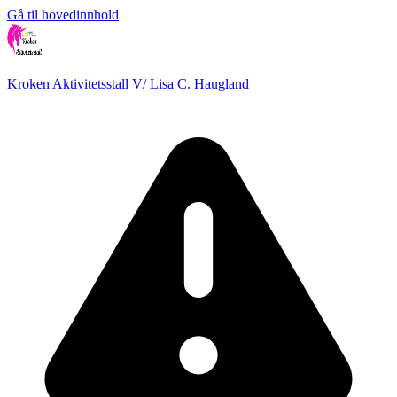
Gå til hovedinnhold
Kroken Aktivitetsstall V/ Lisa C. Haugland